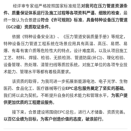
经评审专家组严格按照国家标准规范
对我司在压力管道资源条
件、质量保证体系运行及施工过程等各项资料严谨、细致的检查
，最
终一致认为合景建设
符合《许可规则》标准
，
具备特种设备压力管道
（GC2级）资质取证条件
。
依据《特种设备安全法》、《压力管道安装质量手册》等规定，
特种设备压力管道工程系统在场景应用具有高温、高压、易燃、易
爆、有毒有害介质等危险性大的特点，设计难度高，以及从项目施工
工艺、材料、焊接、检验、无损检测、管道防腐(补口)、理化检验、
设备管理、热处理、清管扫线等质控系统，对施工单位的各项专业技
术能力、管理水平等都有着极高要求。
该资质的取得，为我司进一步拓展新能源电池、电子光学、生物
医药、食品化工、医疗器械等行业
EPC总包服务
奠定了坚实的基础
。
我们将以此为契机，不断提升自身的技术能力和管理水平，
为客户提
供更加优质的工程建设服务
。
接下来，合景建设将围绕EPC总包，进行人才储备、资质完善。
以百亿业绩为目标，为客户创造价值的态度，破浪前行
。